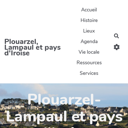
Aller au contenu principal
Accueil
Histoire
Lieux
Rec
Plouarzel,
Agenda
Lampaul et pays
d'Iroise
Vie locale
Ressources
Services
Plouarzel-
Lampaul et pays