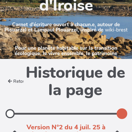
d'Iroise
Carnet d'écriture ouvert à chacun.e, autour de
Plouarzel et Lampaul Plouarzel, inspiré de
wiki-brest
Pour une planète habitable sur la transition
écologique, le vivre ensemble, le patrimoine
Historique de
Retour
la page
Version N°2 du 4 juil. 25 à