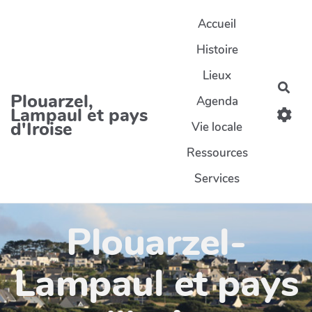
Aller au contenu principal
Accueil
Histoire
Lieux
Rec
Plouarzel,
Agenda
Lampaul et pays
d'Iroise
Vie locale
Ressources
Services
Plouarzel-
Lampaul et pays