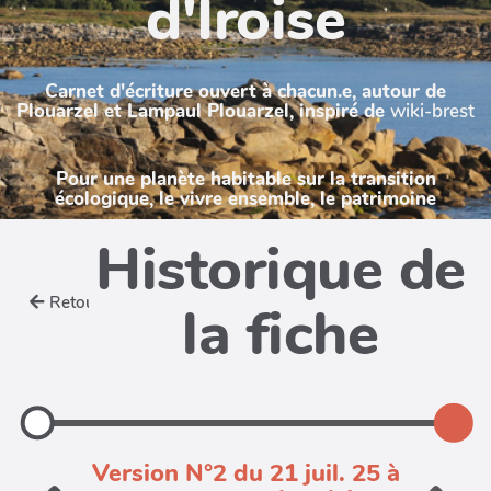
d'Iroise
Carnet d'écriture ouvert à chacun.e, autour de
Plouarzel et Lampaul Plouarzel, inspiré de
wiki-brest
Pour une planète habitable sur la transition
écologique, le vivre ensemble, le patrimoine
Historique de
Retour
la fiche
Version N°2 du 21 juil. 25 à