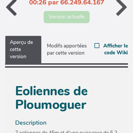
00:26 par 66.249.64.167
Version actuelle
Aperçu de
Afficher le
Modifs apportées
cette
code Wiki
par cette version
version
Eoliennes de
Ploumoguer
Description
7 eoliennes de 45m et d'une puissance de 5,2