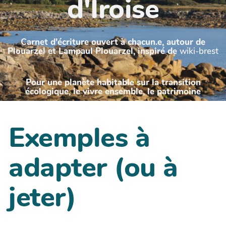
d'Iroise
Carnet d'écriture ouvert à chacun.e, autour de
Plouarzel et Lampaul Plouarzel, inspiré de
wiki-brest
Pour une planète habitable sur la transition
écologique, le vivre ensemble, le patrimoine
Exemples à
adapter (ou à
jeter)