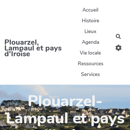
Aller au contenu principal
Accueil
Histoire
Lieux
Rec
Plouarzel,
Agenda
Lampaul et pays
d'Iroise
Vie locale
Ressources
Services
Plouarzel-
Lampaul et pays