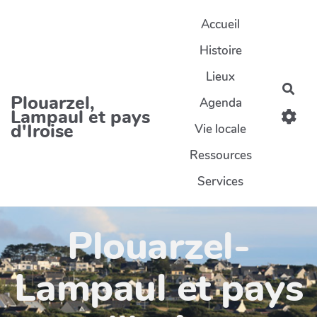
Aller au contenu principal
Accueil
Histoire
Lieux
Rec
Plouarzel,
Agenda
Lampaul et pays
d'Iroise
Vie locale
Ressources
Services
Plouarzel-
Lampaul et pays