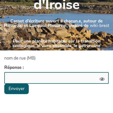
d'Iroise
Carnet d'écriture ouvert à chacun.e, autour de
Plouarzel et Lampaul Plouarzel, inspiré de
wiki-brest
Pour une planète habitable sur la transition
écologique, le vivre ensemble, le patrimoine
nom de rue (MB)
Réponse :
Envoyer