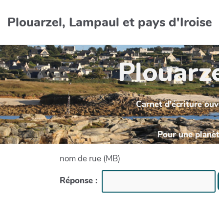
Aller au contenu principal
Plouarzel, Lampaul et pays d'Iroise
Plouarze
Carnet d'écriture ouv
Pour une planète
nom de rue (MB)
Réponse :