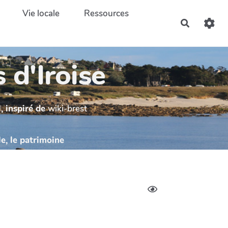
Vie locale
Ressources
Recherch
 d'Iroise
, inspiré de
wiki-brest
le, le patrimoine