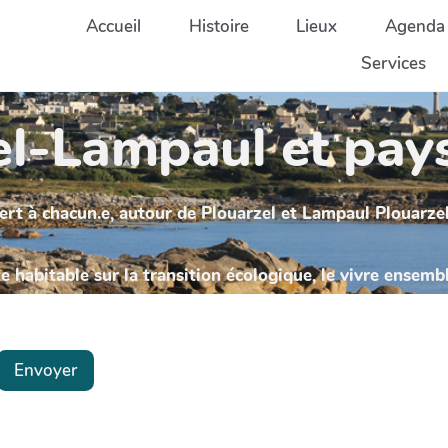
Accueil
Histoire
Lieux
Agenda
Services
l-Lampaul et pays
ert à chacun.e, autour de Plouarzel et Lampaul Plouarzel
 habitable sur la transition écologique, le vivre ensemb
Envoyer