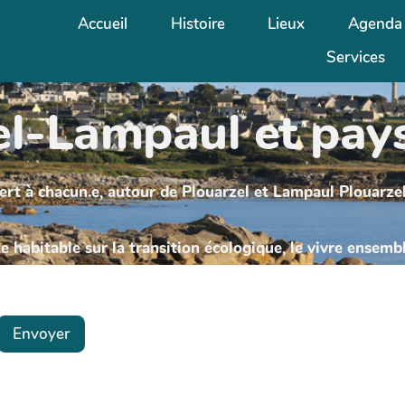
Accueil
Histoire
Lieux
Agenda
Services
l-Lampaul et pays
ert à chacun.e, autour de Plouarzel et Lampaul Plouarzel
 habitable sur la transition écologique, le vivre ensemb
Envoyer