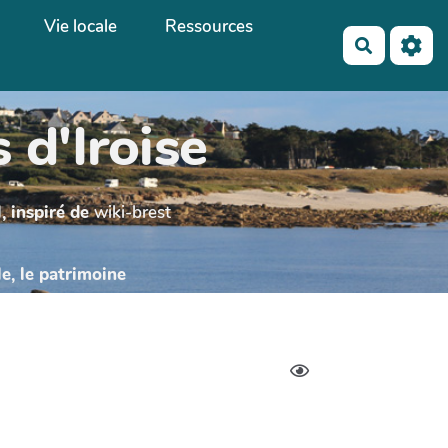
Vie locale
Ressources
Recherch
 d'Iroise
, inspiré de
wiki-brest
le, le patrimoine