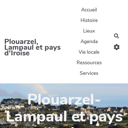
Aller au contenu principal
Accueil
Histoire
Lieux
Rec
Plouarzel,
Agenda
Lampaul et pays
d'Iroise
Vie locale
Ressources
Services
Plouarzel-
Lampaul et pays