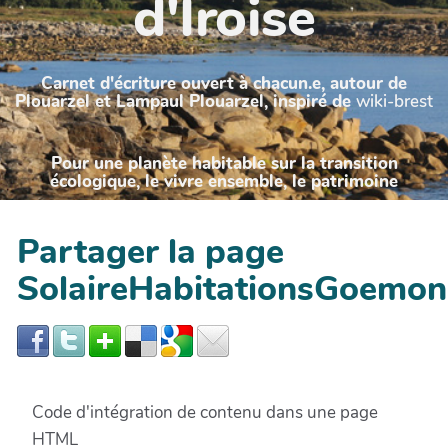
d'Iroise
Carnet d'écriture ouvert à chacun.e, autour de
Plouarzel et Lampaul Plouarzel, inspiré de
wiki-brest
Pour une planète habitable sur la transition
écologique, le vivre ensemble, le patrimoine
Partager la page
SolaireHabitationsGoemon
Code d'intégration de contenu dans une page
HTML