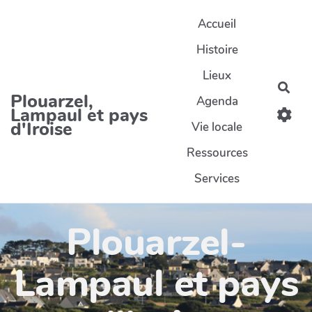
Aller au contenu principal
Accueil
Histoire
Lieux
Rec
Plouarzel,
Agenda
Lampaul et pays
d'Iroise
Vie locale
Ressources
Services
Plouarzel-
Lampaul et pays