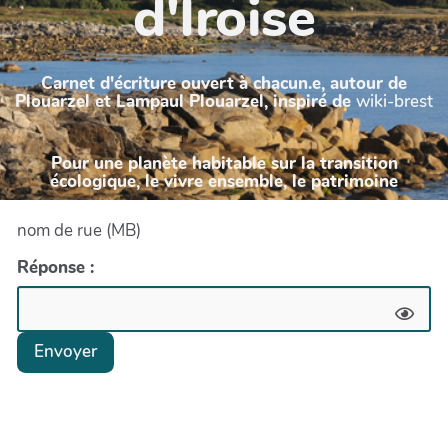
d'Iroise
Carnet d'écriture ouvert à chacun.e, autour de
Plouarzel et Lampaul Plouarzel, inspiré de
wiki-brest
Pour une planète habitable sur la transition
écologique, le vivre ensemble, le patrimoine
nom de rue (MB)
Réponse :
Envoyer