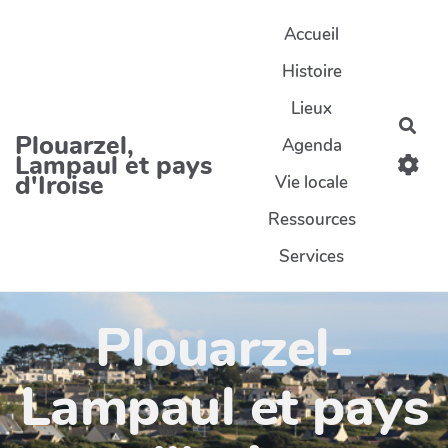
Aller au contenu principal
Accueil
Histoire
Lieux
Rec
Plouarzel,
Agenda
Lampaul et pays
d'Iroise
Vie locale
Ressources
Services
Plouarzel-
Lampaul et pays