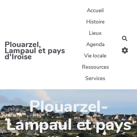
Aller au contenu principal
Accueil
Histoire
Lieux
Rec
Plouarzel,
Agenda
Lampaul et pays
d'Iroise
Vie locale
Ressources
Services
Plouarzel-
Lampaul et pays