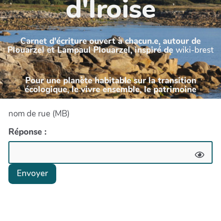
d'Iroise
Carnet d'écriture ouvert à chacun.e, autour de
Plouarzel et Lampaul Plouarzel, inspiré de
wiki-brest
Pour une planète habitable sur la transition
écologique, le vivre ensemble, le patrimoine
nom de rue (MB)
Réponse :
Envoyer