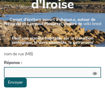
d'Iroise
Carnet d'écriture ouvert à chacun.e, autour de
Plouarzel et Lampaul Plouarzel, inspiré de
wiki-brest
Pour une planète habitable sur la transition
écologique, le vivre ensemble, le patrimoine
nom de rue (MB)
Réponse :
Envoyer