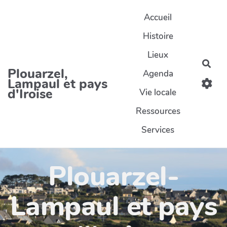
Aller au contenu principal
Accueil
Histoire
Lieux
Rec
Plouarzel,
Agenda
Lampaul et pays
d'Iroise
Vie locale
Ressources
Services
Plouarzel-
Lampaul et pays