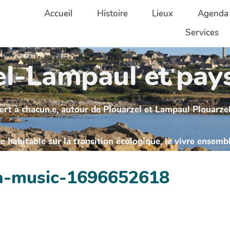
Accueil
Histoire
Lieux
Agenda
Services
l-Lampaul et pays
ert à chacun.e, autour de Plouarzel et Lampaul Plouarzel
 habitable sur la transition écologique, le vivre ensemb
pa-music-1696652618