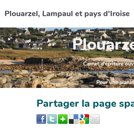
Aller au contenu principal
Plouarzel, Lampaul et pays d'Iroise
Plouarze
Carnet d'écriture ouv
Pour une planète
Partager la page s