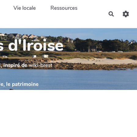
Vie locale
Ressources
Recherch
 d'Iroise
, inspiré de
wiki-brest
le, le patrimoine