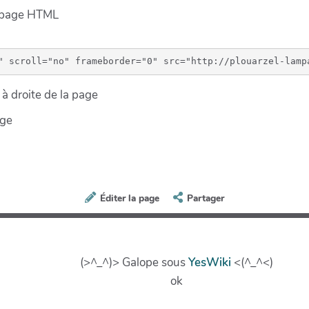
e page HTML
à droite de la page
age
Éditer la page
Partager
(>^_^)> Galope sous
YesWiki
<(^_^<)
ok